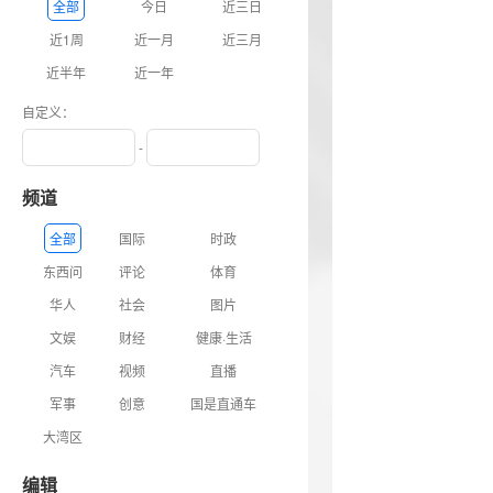
全部
今日
近三日
近1周
近一月
近三月
近半年
近一年
自定义：
-
频道
全部
国际
时政
东西问
评论
体育
华人
社会
图片
文娱
财经
健康·生活
汽车
视频
直播
军事
创意
国是直通车
大湾区
编辑